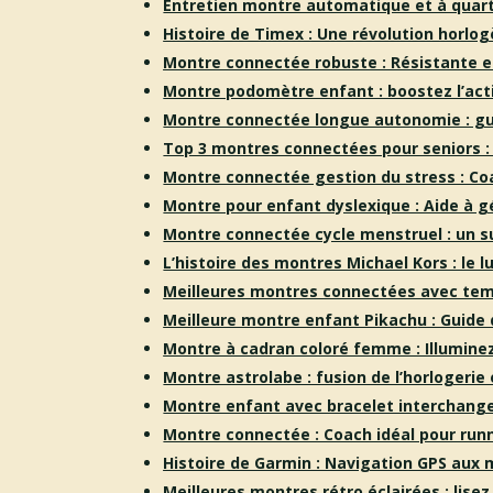
Entretien montre automatique et à quart
Histoire de Timex : Une révolution horlo
Montre connectée robuste : Résistante e
Montre podomètre enfant : boostez l’act
Montre connectée longue autonomie : g
Top 3 montres connectées pour seniors :
Montre connectée gestion du stress : Coa
Montre pour enfant dyslexique : Aide à g
Montre connectée cycle menstruel : un s
L’histoire des montres Michael Kors : le 
Meilleures montres connectées avec tem
Meilleure montre enfant Pikach
u : Guide
Montre à cadran coloré femme : Illuminez
Montre astrolabe : fusion de l’horlogerie
Montre enfant avec bracelet interchange
Montre connectée : Coach idéal pour run
Histoire de Garmin : Navigation GPS aux
Meilleures montres rétro éclairées : lisez 