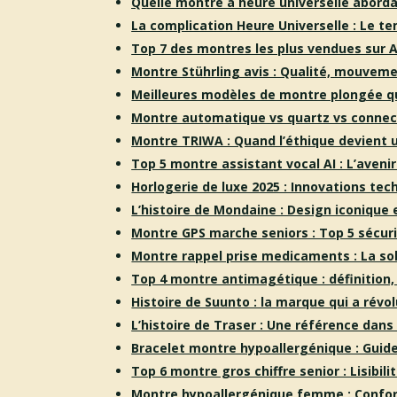
Quelle montre à heure universelle aborda
La complication Heure Universelle : Le t
Top 7 des montres les plus vendues sur 
Montre Stührling avis : Qualité,
mouvement
Meilleures modèles de montre plongée qu
Montre automatique vs quartz vs connec
Montre TRIWA : Quand l’éthique devient u
Top 5 montre assistant vocal AI : L’avenir
Horlogerie de luxe 2025 : Innovations te
L’histoire de Mondaine : Design iconique
Montre GPS marche seniors : Top 5 sécur
Montre rappel prise medicaments : La sol
Top 4 montre antimagétique : définition,
Histoire de Suunto : la marque qui a révo
L’histoire de Traser : Une référence dans 
Bracelet montre hypoallergénique : Guid
Top 6 montre gros chiffre senior : Lisibili
Montre hypoallergénique femme : Confor