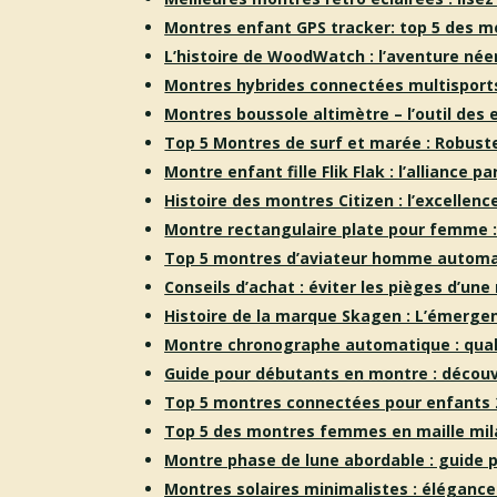
Montres enfant GPS tracker: top 5 des me
L’histoire de WoodWatch : l’aventure née
Montres hybrides connectées multisports
Montres boussole altimètre – l’outil des
Top 5 Montres de surf et marée : Robuste
Montre enfant fille Flik Flak : l’alliance pa
Histoire des montres Citizen : l’excellenc
Montre rectangulaire plate pour femme :
Top 5 montres d’aviateur homme autom
Conseils d’achat : éviter les pièges d’un
Histoire de la marque Skagen : L’émerg
Montre chronographe automatique : quali
Guide pour débutants en montre : décou
Top 5 montres connectées pour enfants 
Top 5 des montres femmes en maille mil
Montre phase de lune abordable : guide 
Montres solaires minimalistes : élégance