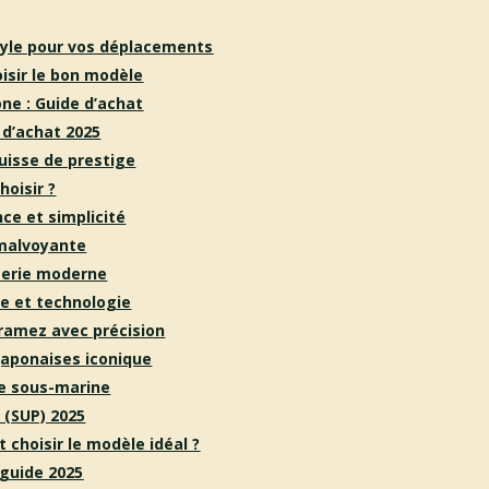
style pour vos déplacements
sir le bo
n modèle
ne : Guide d’achat
 d’achat 2025
suisse de prestige
oisir ?
ce et simplicité
 malvoyante
ogerie moderne
e et technologie
 ramez avec précision
 japonaises iconique
ce sous-marine
 (SUP) 2025
 choisir le modèle idéal ?
 guide 2025