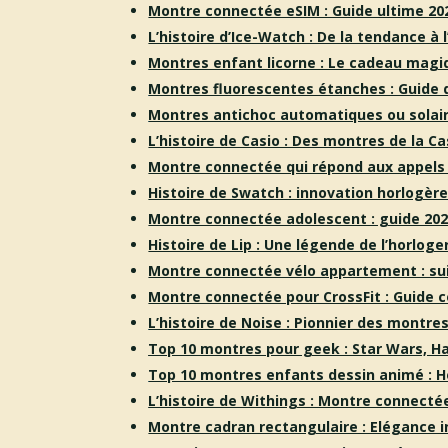
Montre connectée eSIM : Guide ultime 20
L’histoire d’Ice-Watch : De la tendance à 
Montres enfant licorne : Le cadeau magi
Montres fluorescentes étanches : Guide 
Montres antichoc automatiques ou solai
L’histoire de Casio : Des montres de la C
Montre connectée qui répond aux appels
Histoire de Swatch : innovation horlogère
Montre connectée adolescent : guide 20
Histoire de Lip : Une légende de l’horloge
Montre connectée vélo appartement : su
Montre connectée pour CrossFit : Guide 
L’histoire de Noise : Pionnier des montr
Top 10 montres pour geek : Star Wars, H
Top 10 montres enfants dessin animé : H
L’histoire de Withings : Montre connecté
Montre cadran rectangulaire : Elégance 