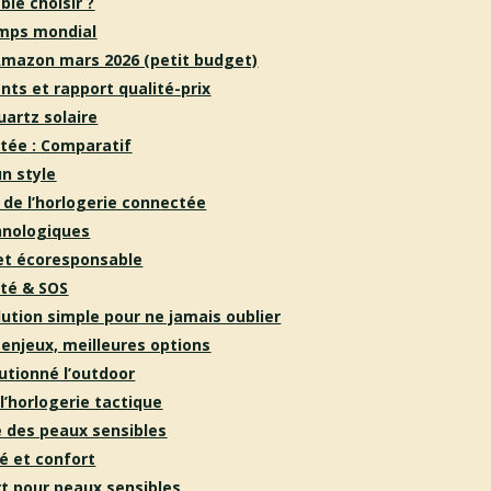
ble ch
oisir ?
emps mondial
Amazon mars 2026 (petit budget)
s et rapport qualité-prix
artz solaire
tée : Comp
aratif
n style
 de l’horlogerie conn
ectée
chnologiques
 et écoresponsable
ité & SOS
ution simple pour ne jamais oublier
 enjeux, meilleures options
lutionné l’outdoor
l’horlogerie tactique
e des peaux sensibles
té et confort
t pou
r peaux sensibles