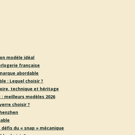
son modèle idéal
orlogerie française
e marque abordable
e : Lequel choisir ?
oire, technique et héritage
 : meilleurs modèles 2026
verre choisir ?
Shenzhen
dable
et défis du « snap » mécanique