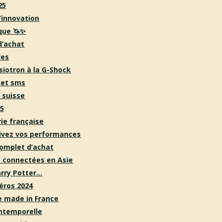
25
l’innovation
que 🦄✨
d’achat
res
asiotron à la G-Shock
 et sms
 suisse
25
rie française
ivez vos performances
complet d’achat
es connectées en Asie
arry Potter…
éros 2024
e made in France
intemporelle