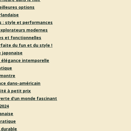
illeures options
rlandaise
 : style et performances
 explorateurs modernes
s et fonctionnelles
rfaite du fun et du style !
e japonaise
 élégance intemporelle
atique
e montre
ence dano-américain
té à petit prix
verte d’un monde fascinant
2024
anaise
pratique
 durable