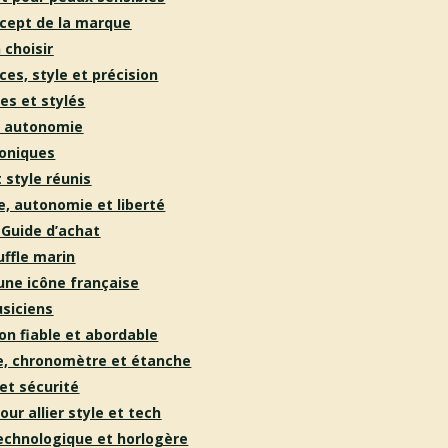
ncept de la marque
 choisir
es, style et précision
es et stylés
et autonomie
coniques
 style réunis
, autonomie et liberté
 Guide d’achat
uffle marin
’une icône française
siciens
on fiable
et abordable
te, chronomètre et étanche
et sécurit
é
ur allier style et tech
technologique et horlogère