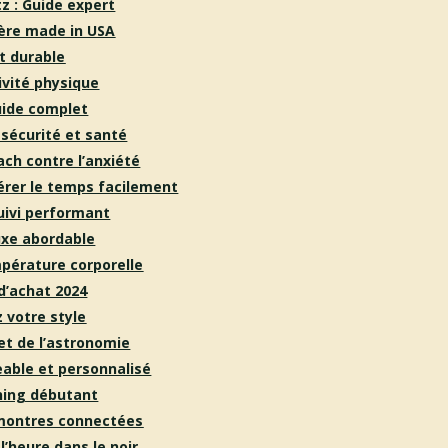
z : Guide expert
gère made in USA
t durable
ivité physique
uide complet
 sécurité et santé
ch contre l’anxiété
érer le temps facilement
uivi performant
luxe abordable
pérature corporelle
 d’achat 2024
 votre style
 et de l’astronomie
able et personnalisé
ning débutant
 montres connectées
l’heure dans le noir