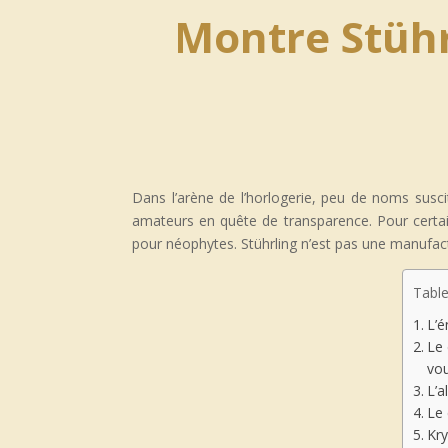
Montre Stühr
Dans l’arène de l’horlogerie, peu de noms susc
amateurs en quête de transparence. Pour certain
pour néophytes. Stührling n’est pas une manufactur
Table
L’é
Le 
vou
L’a
Le 
Kry