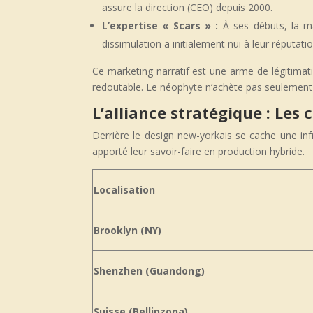
assure la direction (CEO) depuis 2000.
L’
e
xpertise « Scars » :
À ses débuts, la ma
dissimulation a initialement nui à leur réputati
Ce marketing narratif est une arme de légitimatio
redoutable. Le néophyte n’achète pas seulement de l
L’alliance stratégique : Les
Derrière le design new-yorkais se cache une infr
apporté leur savoir-faire en production hybride.
Localisation
Brooklyn (NY)
Shenzhen (Guandong)
Suisse (Bellinzona)