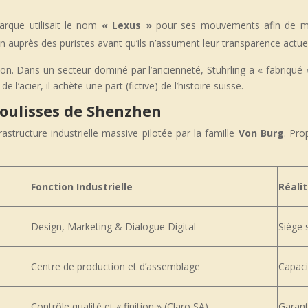
rque utilisait le nom
« Lexus »
pour ses mouvements afin de masq
on auprès des puristes avant qu’ils n’assument leur transparence actuel
n. Dans un secteur dominé par l’ancienneté, Stührling a « fabriqué » 
’acier, il achète une part (fictive) de l’histoire suisse.
 coulisses de Shenzhen
astructure industrielle massive pilotée par la famille
V
on Burg
. Pro
Fonction Industrielle
Réalit
Design, Marketing & Dialogue Digital
Siège 
Centre de production et d’assemblage
Capaci
Contrôle qualité et « finition » (Claro SA)
Garant