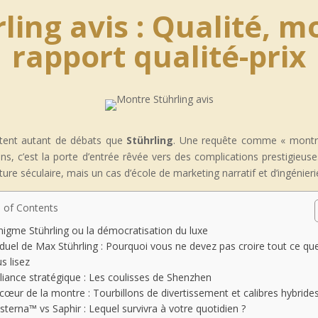
ling avis : Qualité, 
rapport qualité-prix
itent autant de débats que
Stührling
. Une requête comme « montre 
s, c’est la porte d’entrée rêvée vers des complications prestigieuses
e séculaire, mais un cas d’école de marketing narratif et d’ingénierie d
 of Contents
nigme Stührling ou la démocratisation du luxe
duel de Max Stührling : Pourquoi vous ne devez pas croire tout ce qu
s lisez
lliance stratégique : Les coulisses de Shenzhen
cœur de la montre : Tourbillons de divertissement et calibres hybride
sterna™ vs Saphir : Lequel survivra à votre quotidien ?