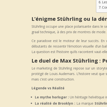
Les
Con
L’énigme Stührling ou la dé
Stührling occupe une place polarisante dans le se
graal technique, à des prix de montres de mode. 
Ce paradoxe est le moteur de leur succès. En 
débutants de ressentir l’émotion visuelle d’un ba
La question est l’histoire qu’ils racontent vaut-ell
Le duel de Max Stührling : P
Le marketing de Stührling repose sur un storyt
protégé de Louis Audemars. L’histoire veut que son
mais c’est une construction.
Légende vs Réalité
Le
m
ythe
h
orloger :
Un héritage helvétique i
La
r
éalité de Brooklyn :
La marque
Stührli