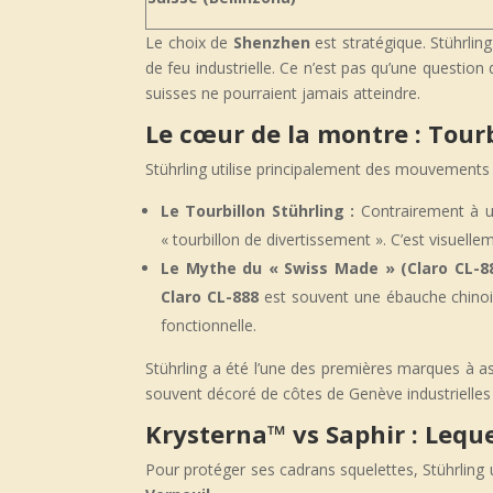
Le choix de
Shenzhen
est stratégique. Stührling
de feu industrielle. Ce n’est pas qu’une question
suisses ne pourraient jamais atteindre.
Le cœur de la montre : Tourb
Stührling utilise principalement des mouvements 
Le Tourbillon Stührling :
Contrairement à un
« tourbillon de divertissement ». C’est visuel
Le Mythe du « Swiss Made » (Claro CL-88
Claro CL-888
est souvent une ébauche chinoise
fonctionnelle.
Stührling a été l’une des premières marques à
souvent décoré de côtes de Genève industrielles o
Krysterna™ vs Saphir : Leque
Pour protéger ses cadrans squelettes, Stührling u