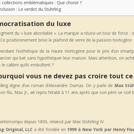
 collections emblématiques : Que choisir ?
clusion : Le verdict du Stührling
mocratisation du luxe
gment du « luxe abordable ». La marque a réussi un tour de force : of
Ce positionnement brise le plafond de verre de la passion horlogère.
vendant l’esthétique de la Haute Horlogerie pour le prix d’un smar
lancier qui bat sans hypothéquer leur maison. Mais attention, on achè
e le calibre qu’ils emboîtent ?
ourquoi vous ne devez pas croire tout ce
elling digne d’un roman d’Alexandre Dumas. On y parle de
Max Stüh
 fils, Max Jr., ait repris l’établi à 11 ans après que son père se soit
ninterrompu depuis 1800, relancé par Max Stührling IV.
ng Original, LLC
a été fondée en
1999 à New York par Henry Fis