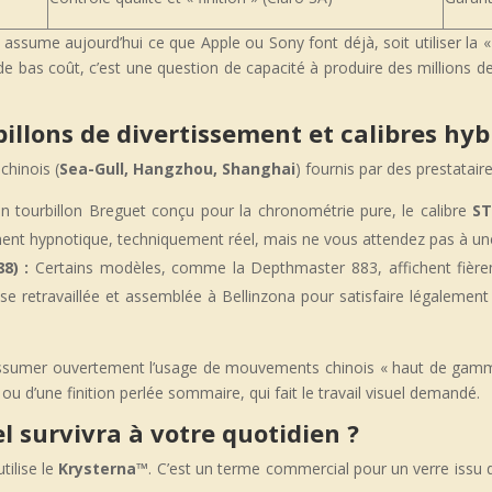
 assume aujourd’hui ce que Apple ou Sony font déjà, soit utiliser la « 
 de bas coût, c’est une question de capacité à produire des millions de
illons de divertissement et calibres hyb
chinois (
Sea-Gull, Hangzhou, Shanghai
) fournis par des prestata
 tourbillon Breguet conçu pour la chronométrie pure, le calibre
ST
lement hypnotique, techniquement réel, mais ne vous attendez pas à un
8) :
Certains modèles, comme la Depthmaster 883, affichent fière
 retravaillée et assemblée à Bellinzona pour satisfaire légalement a
 assumer ouvertement l’usage de mouvements chinois « haut de gamme
u d’une finition perlée sommaire, qui fait le travail visuel demandé.
l survivra à votre quotidien ?
tilise le
Krysterna™
. C’est un terme commercial pour un verre issu de