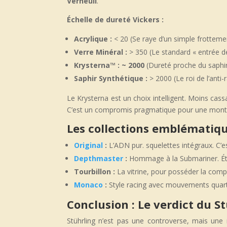
Verneuil
.
Échelle de dureté Vickers :
Acrylique :
< 20 (Se raye d’un simple frottem
Verre Minéral :
> 350 (Le standard « entrée 
Krysterna™ : ~ 2000
(Dureté proche du saphi
Saphir Synthétique :
> 2000 (Le roi de l’anti-
Le Krysterna est un choix intelligent. Moins cassa
C’est un compromis pragmatique pour une montre
Les collections emblématique
Original
:
L’ADN pur. squelettes intégraux. C’e
Depthmaster
:
Hommage à la Submariner. Éta
Tourbillon :
La vitrine, pour posséder la compl
Monaco
:
Style racing avec mouvements quartz (
Conclusion : Le verdict du S
Stührling n’est pas une controverse, mais une 