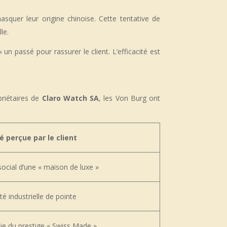
uer leur origine chinoise. Cette tentative de
le.
un passé pour rassurer le client. L’efficacité est
priétaires de
Claro Watch SA
, les Von Burg ont
é perçue par le client
social d’une « maison de luxe »
té industrielle de pointe
ie du prestige « Swiss Made »