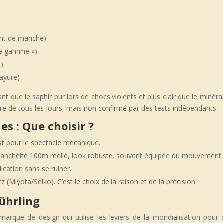
ent de manche)
de gamme »)
r)
rayure)
nt que le saphir pur lors de chocs violents et plus clair que le minéra
 de tous les jours, mais non confirmé par des tests indépendants.
s : Que choisir ?
st pour le spectacle mécanique.
nchéité 100m réelle, look robuste, souvent équipée du mouvement 
ication sans se ruiner.
Miyota/Seiko). C’est le choix de la raison et de la précision.
tührling
marque de design qui utilise les leviers de la mondialisation pour 