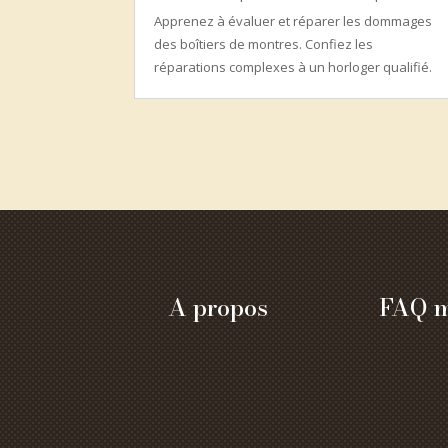
Apprenez à évaluer et réparer les dommages
des boîtiers de montres. Confiez les
réparations complexes à un horloger qualifié.
A propos
FAQ m