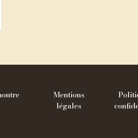
ontre
Mentions
Polit
légales
confide