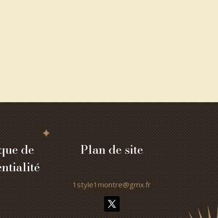
ique de
Plan de site
ntialité
1style1montre@gmx.fr