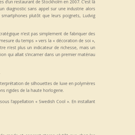
ées d’un restaurant de Stockholm en 2007. C’est là
n diagnostic sans appel sur une industrie alors
s smartphones plutôt que leurs poignets, Ludvig
 stratégique n’est pas simplement de fabriquer des
mesure du temps » vers la « décoration de soi »,
re n’est plus un indicateur de richesse, mais un
lion qui allait s’incarner dans un premier matériau
»
éinterprétation de silhouettes de luxe en polymères
ns rigides de la haute horlogerie.
us l’appellation « Swedish Cool ». En installant