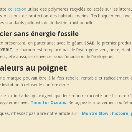
cette
collection
utilise des polymères recyclés collectés sur les littor
s missions de protection des habitats marins. Techniquement, un
des standards polluants de l’industrie traditionnelle.
cier sans énergie fossile
 en présentant, en partenariat avec le géant
SSAB
, le premier prod
HYBRIT
, le charbon est remplacé par de l’hydrogène vert, ne rejetan
t, elle aussi, se réinventer sous l’impulsion de l’horlogerie.
valeurs au poignet
ne marque pouvait être à la fois rebelle, rentable et radicalement é
 invitation à refuser le conformisme.
le » d’individus qui exigent que leur montre raconte une histoire réel
cosystèmes avec
Time for Oceans
. Rejoignez le mouvement où l’éthiq
ues, n’hésitez pas à lire notre article sur –
Montre Slow : histoire,