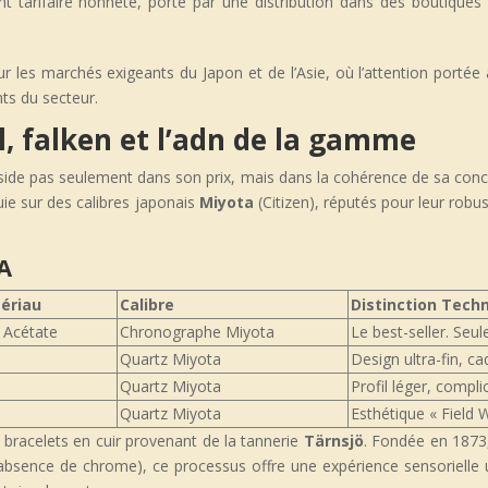
 tarifaire honnête, porté par une distribution dans des boutiques
r les marchés exigeants du Japon et de l’Asie, où l’attention portée
ts du secteur.
l, falken et l’adn de la gamme
éside pas seulement dans son prix, mais dans la cohérence de sa con
ie sur des calibres japonais
Miyota
(Citizen), réputés pour leur robus
A
tériau
Calibre
Distinction Tech
 Acétate
Chronographe Miyota
Le best-seller. Seu
Quartz Miyota
Design ultra-fin, c
Quartz Miyota
Profil léger, compli
Quartz Miyota
Esthétique « Field W
bracelets en cuir provenant de la tannerie
Tärnsjö
. Fondée en 1873, 
e (absence de chrome), ce processus offre une expérience sensorielle 