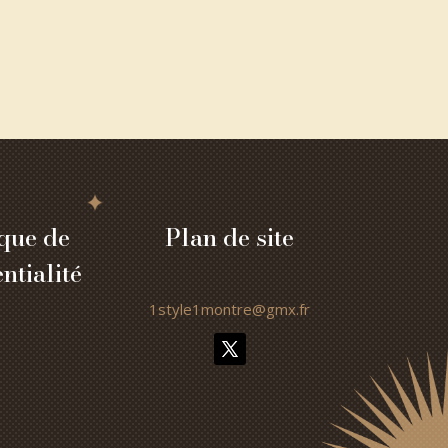
ique de
Plan de site
ntialité
1style1montre@gmx.fr