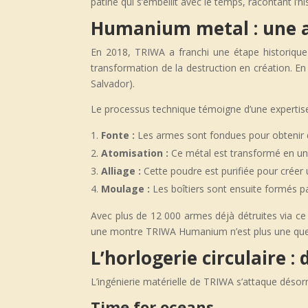
patine qui s’embellit avec le temps, racontant l’hi
Humanium metal : une a
En 2018, TRIWA a franchi une étape historique e
transformation de la destruction en création. En
Salvador).
Le processus technique témoigne d’une expertise
Fonte :
Les armes sont fondues pour obtenir d
Atomisation :
Ce métal est transformé en u
Alliage :
Cette poudre est purifiée pour créer u
Moulage :
Les boîtiers sont ensuite formés pa
Avec plus de 12 000 armes déjà détruites via 
une montre TRIWA Humanium n’est plus une quest
L’horlogerie circulaire : 
L’ingénierie matérielle de TRIWA s’attaque désor
Time for oceans