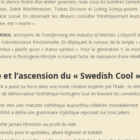
 le silence feutré d’un atelier jurassien, mais sous les lumières tamis
ter, Didrik Wachtmeister, Tobias Ericsson et Ludvig Scheja posent u
atut social. En observant les dîneurs consulter frénétiquement leur
aire, est « morte ».
RIWA
, acronyme de
Transforming the Industry of Watches
. L’objectif
l’obsolescence fonctionnelle. En déplaçant le curseur de la simple « 
ol » plutôt qu’un « status symbol ». Pour la génération Y, la mont
outerie à l’horlogerie-lifestyle a marqué l’acte de naissance d’une rébel
e et l’ascension du « Swedish Cool 
 a puisé sa force dans une ironie créative inspirée par l’Italie : la r
s de démocratiser l’esthétique horlogère tout en bravant les conventio
t vers une maturité esthétique aujourd’hui célébrée mondialement so
WA a défini une grammaire stylistique reposant sur trois piliers :
fie jamais l’émotion au profit du vide.
nsés pour le quotidien, alliant légèreté et lisibilité.