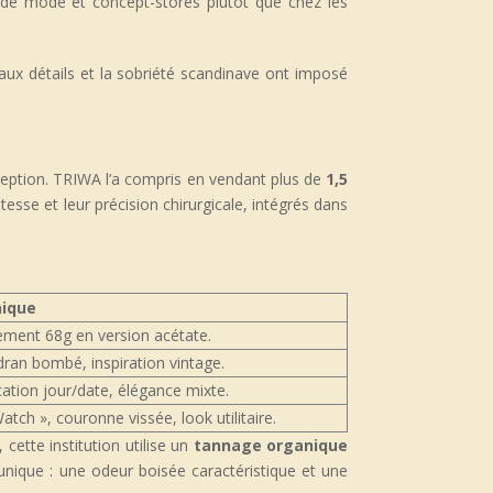
 de mode et concept-stores plutôt que chez les
 aux détails et la sobriété scandinave ont imposé
ception. TRIWA l’a compris en vendant plus de
1,5
tesse et leur précision chirurgicale, intégrés dans
nique
lement 68g en version acétate.
adran bombé, inspiration vintage.
cation jour/date, élégance mixte.
atch », couronne vissée, look utilitaire.
cette institution utilise un
tannage organique
unique : une odeur boisée caractéristique et une