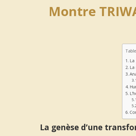
Montre TRIWA 
Table
La 
La 
Ana
Hum
L’h
Con
La genèse d’une transfo