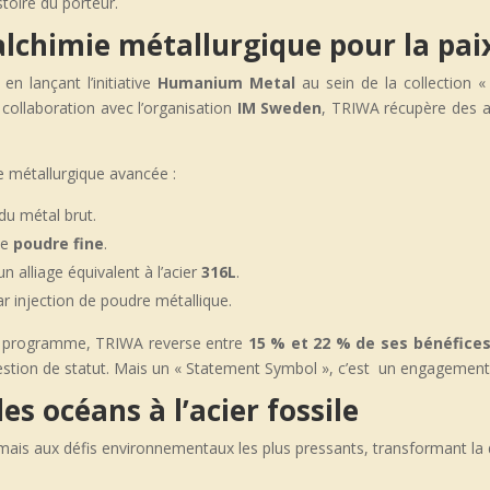
stoire du porteur.
lchimie métallurgique pour la pai
n lançant l’initiative
Humanium Metal
au sein de la collection «
 collaboration avec l’organisation
IM Sweden
, TRIWA récupère des a
 métallurgique avancée :
u métal brut.
ne
poudre fine
.
n alliage équivalent à l’acier
316L
.
r injection de poudre métallique.
ce programme, TRIWA reverse entre
15 % et 22 % de ses bénéfice
ion de statut. Mais un « Statement Symbol », c’est un engagement 
des océans à l’acier fossile
mais aux défis environnementaux les plus pressants, transformant la 