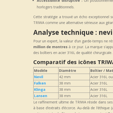
Accessibilité disruptive :
Un positionnement
horlogers traditionnels.
Cette stratégie a trouvé un écho exceptionnel su
TRIWA comme une alternative sérieuse aux géan
Analyse technique : nevi
Pour un expert, la valeur d’un garde-temps ne r
million de montres
à ce jour. La marque s’appu
des boîtiers en acier 316L de qualité chirurgicale.
Comparatif des icônes TRIW
Modèle
Diamètre
Boîtier / Ma
Nevil
42 mm
Acier 316L ou
Falken
38 mm
Acier 316L
Klinga
38 mm
Acier 316L
Lansen
38 mm
Acier 316L
Le raffinement ultime de TRIWA réside dans ses 
à base d’extraits d’écorce. Au-delà de l’éthiqu