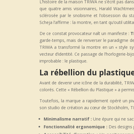
L’histoire de la maison TRIWA ne s’écrit pas dans
que quatre amis visionnaires, Harald Wachtmeis
sclérosée par le snobisme et l’obsession du st
Scheja l’affirme : la montre, en tant qu’outil utilit
De ce constat provocateur naît un manifeste :
T
garde-temps, mais de renverser le paradigme de 
TRIWA a transformé la montre en un « style symb
vecteur d’identité. Ce passage de l’horlogerie-bij
improbable : le plastique.
La rébellion du plastiqu
Avant de devenir une icône de la durabilité, TRIWA
colorés. Cette « Rébellion du Plastique » a permi
Toutefois, la marque a rapidement opéré un pivo
son studio de création au cœur de Stockholm, TRI
Minimalisme narratif :
Une épure qui ne sacri
Fonctionnalité ergonomique :
Des designs pe