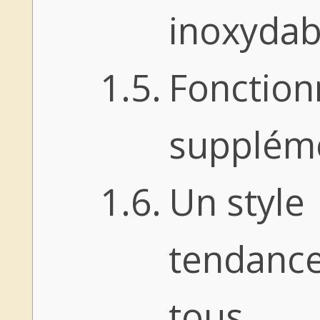
inoxyda
Fonction
supplém
Un style
tendanc
tous