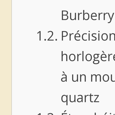
Burberr
Précisio
horlogèr
à un mo
quartz