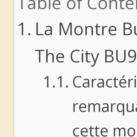
Table of Conte
La Montre B
The City BU
Caractér
remarqu
cette mo