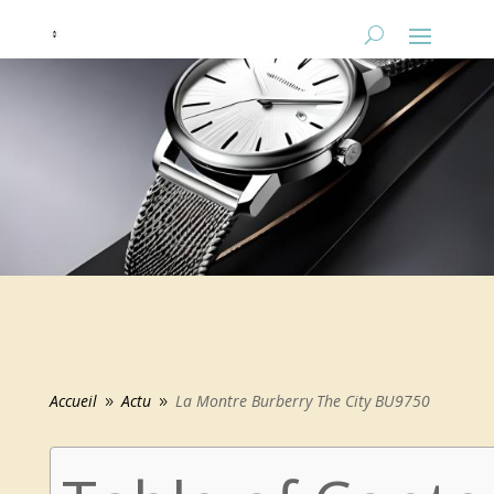
Accueil
Actu
La Montre Burberry The City BU9750
9
9