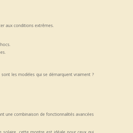
ter aux conditions extrêmes.
chocs.
es.
ls sont les modèles qui se démarquent vraiment ?
frant une combinaison de fonctionnalités avancées
ie solaire, cette montre est idéale pour ceux qui