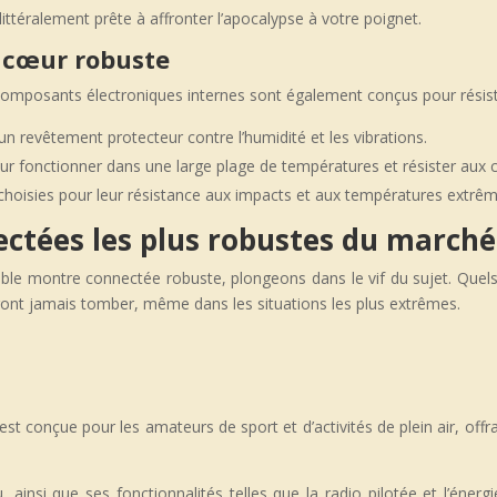
ttéralement prête à affronter l’apocalypse à votre poignet.
e cœur robuste
s composants électroniques internes sont également conçus pour résis
un revêtement protecteur contre l’humidité et les vibrations.
r fonctionner dans une large plage de températures et résister aux 
choisies pour leur résistance aux impacts et aux températures extrêm
ctées les plus robustes du marché
able montre connectée robuste, plongeons dans le vif du sujet. Que
eront jamais tomber, même dans les situations les plus extrêmes.
est conçue pour les amateurs de sport et d’activités de plein air, of
, ainsi que ses fonctionnalités telles que la radio pilotée et l’énerg