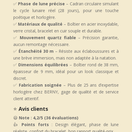
✅
Phase de lune précise
– Cadran circulaire simulant
le cycle lunaire réel (28 jours), pour une touche
poétique et horlogère.
✅
Matériaux de qualité
– Boîtier en acier inoxydable,
verre cristal, bracelet en cuir souple et durable.
✅
Mouvement quartz fiable
– Précision garantie,
aucun remontage nécessaire.
✅
Étanchéité 30 m
– Résiste aux éclaboussures et à
une brève immersion, mais non adaptée à la natation.
✅
Dimensions équilibrées
– Boîtier rond de 38 mm,
épaisseur de 9 mm, idéal pour un look classique et
discret.
✅
Fabrication soignée
– Plus de 25 ans d’expertise
horlogère chez BERNY, gage de qualité et de service
client attentif.
⭐
Avis clients
😃
Note : 4,2/5 (36 évaluations)
👍
Points forts
: Design élégant, phase de lune
réaliste, confort du bracelet, bon rapport qualité-prix