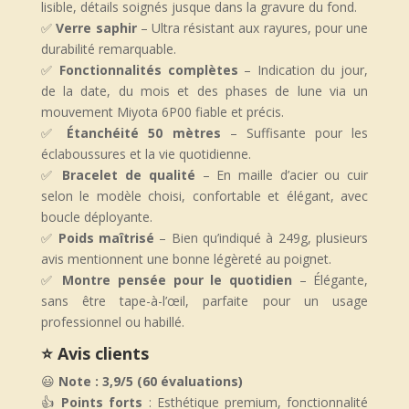
lisible, détails soignés jusque dans la gravure du fond.
✅
Verre saphir
– Ultra résistant aux rayures, pour une
durabilité remarquable.
✅
Fonctionnalités complètes
– Indication du jour,
de la date, du mois et des phases de lune via un
mouvement Miyota 6P00 fiable et précis.
✅
Étanchéité 50 mètres
– Suffisante pour les
éclaboussures et la vie quotidienne.
✅
Bracelet de qualité
– En maille d’acier ou cuir
selon le modèle choisi, confortable et élégant, avec
boucle déployante.
✅
Poids maîtrisé
– Bien qu’indiqué à 249g, plusieurs
avis mentionnent une bonne légèreté au poignet.
✅
Montre pensée pour le quotidien
– Élégante,
sans être tape-à-l’œil, parfaite pour un usage
professionnel ou habillé.
⭐ Avis clients
😃
Note : 3,9/5 (60 évaluations)
👍
Points forts
: Esthétique premium, fonctionnalité