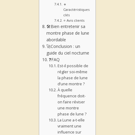
🔹
Caractéristiques
clés
⭐ Avis clients
🛠️Bien entretenir sa
montre phase de lune
abordable
🚀Conclusion : un
guide du ciel nocturne
❓FAQ
Est-il possible de
régler soi-même
la phase de lune
d’une montre ?
À quelle
fréquence doit-
on faire réviser
une montre
phase de lune ?
La Lune a-t-elle
vraiment une
influence sur