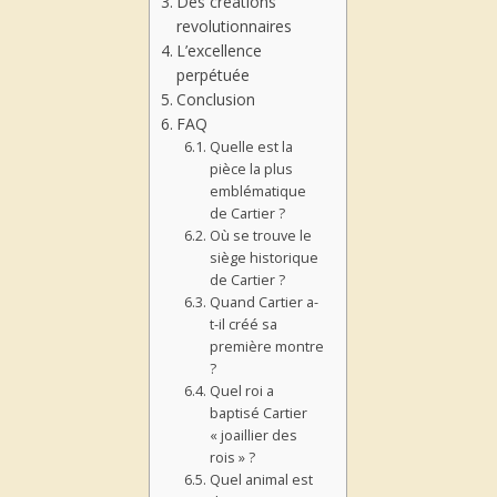
Des créations
revolutionnaires
L’excellence
perpétuée
Conclusion
FAQ
Quelle est la
pièce la plus
emblématique
de Cartier ?
Où se trouve le
siège historique
de Cartier ?
Quand Cartier a-
t-il créé sa
première montre
?
Quel roi a
baptisé Cartier
« joaillier des
rois » ?
Quel animal est