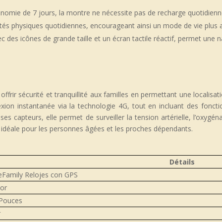
nomie de 7 jours, la montre ne nécessite pas de recharge quotidienne, 
tés physiques quotidiennes, encourageant ainsi un mode de vie plus act
vec des icônes de grande taille et un écran tactile réactif, permet une n
ffrir sécurité et tranquillité aux familles en permettant une localisa
xion instantanée via la technologie 4G, tout en incluant des fonct
 ses capteurs, elle permet de surveiller la tension artérielle, l’oxyg
 idéale pour les personnes âgées et les proches dépendants.
Détails
eFamily Relojes con GPS
ior
 Pouces
r