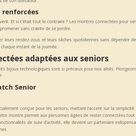
 de son utilisateur.
 renforcées
vent. Et si c’était tout le contraire ? Les montres connectées pour se
 promener sans crainte de se perdre.
er leurs rendez-vous et leurs tâches quotidiennes sans dépendre d
à chaque instant de la journée.
ectées adaptées aux seniors
s bijoux technologiques sont si précieux pour nos aînés. Plongeons da
?
tch Senior
ement conçue pour les seniors, mettant l’accent sur la simplicité d’
e, cette montre permet aux personnes âgées de rester connectées tout 
ionnalités de suivi d’activité, elle devient un partenaire indispensa
hes.