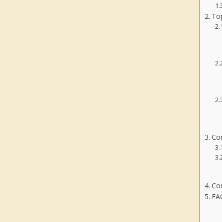
Top
Com
Co
FA