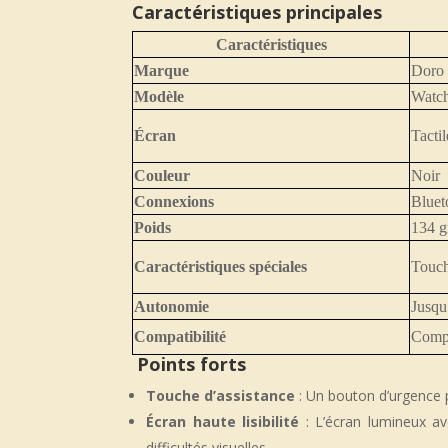
Caractéristiques principales
Caractéristiques
Marque
Doro
Modèle
Watch
Écran
Tactil
Couleur
Noir
Connexions
Bluet
Poids
134 
Caractéristiques spéciales
Touche
Autonomie
Jusqu
Compatibilité
Compa
Points forts
Touche d’assistance
: Un bouton d’urgence p
Écran haute lisibilité
: L’écran lumineux av
difficultés visuelles.