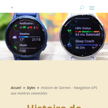
Accueil
Styles
Histoire de Garmin : Navigation GPS
9
9
aux montres connectées