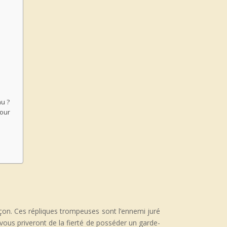
nu ?
pour
açon. Ces répliques trompeuses sont l’ennemi juré
s vous priveront de la fierté de posséder un garde-