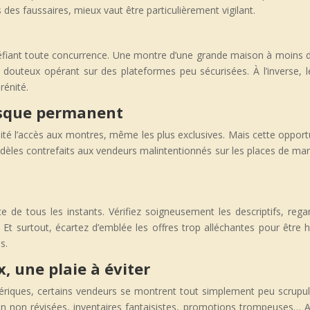
 des faussaires, mieux vaut être particulièrement vigilant.
éfiant toute concurrence. Une montre d’une grande maison à moins de 
s douteux opérant sur des plateformes peu sécurisées. À l’inverse, l
rénité.
risque permanent
té l’accès aux montres, même les plus exclusives. Mais cette opportu
èles contrefaits aux vendeurs malintentionnés sur les places de marc
e de tous les instants. Vérifiez soigneusement les descriptifs, rega
). Et surtout, écartez d’emblée les offres trop alléchantes pour êtr
s.
, une plaie à éviter
ériques, certains vendeurs se montrent tout simplement peu scrupu
on non révisées, inventaires fantaisistes, promotions trompeuses… A