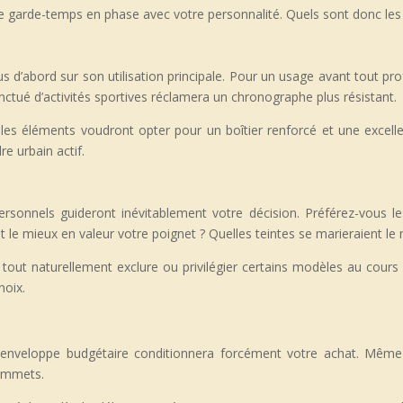
r le garde-temps en phase avec votre personnalité. Quels sont donc l
s d’abord sur son utilisation principale. Pour un usage avant tout pr
tué d’activités sportives réclamera un chronographe plus résistant.
es éléments voudront opter pour un boîtier renforcé et une excellen
e urbain actif.
ersonnels guideront inévitablement votre décision. Préférez-vous l
ait le mieux en valeur votre poignet ? Quelles teintes se marieraient le
tout naturellement exclure ou privilégier certains modèles au cours 
hoix.
 enveloppe budgétaire conditionnera forcément votre achat. Même 
sommets.