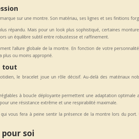
ession
marque sur une montre. Son matériau, ses lignes et ses finitions forgen
e plus répandu. Mais pour un look plus sophistiqué, certaines montur
lors un équilibre subtil entre robustesse et raffinement.
ent l’allure globale de la montre. En fonction de votre personnalit
ra plus ou moins approprié.
t tout
idien, le bracelet joue un rôle décisif. Au-delà des matériaux nob
réglables à boucle déployante permettent une adaptation optimale au
pour une résistance extrême et une respirabilité maximale.
ui qui vous fera à peine sentir la présence de la montre lors du port
 pour soi