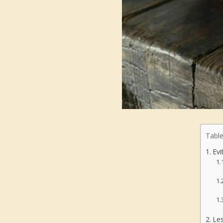
Table
Evi
Les