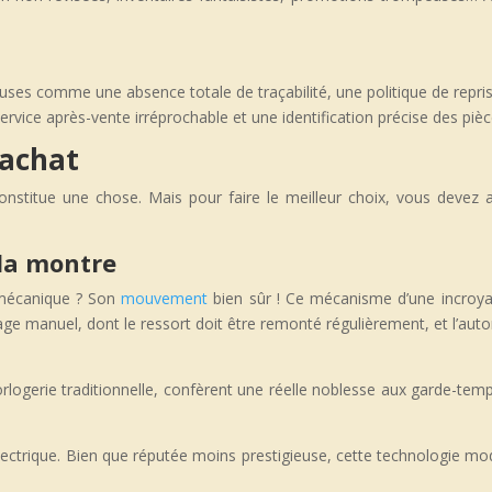
es comme une absence totale de traçabilité, une politique de repri
 service après-vente irréprochable et une identification précise des pi
’achat
constitue une chose. Mais pour faire le meilleur choix, vous devez au
la montre
e mécanique ? Son
mouvement
bien sûr ! Ce mécanisme d’une incroyab
ontage manuel, dont le ressort doit être remonté régulièrement, et l
gerie traditionnelle, confèrent une réelle noblesse aux garde-temps l
e électrique. Bien que réputée moins prestigieuse, cette technologie m